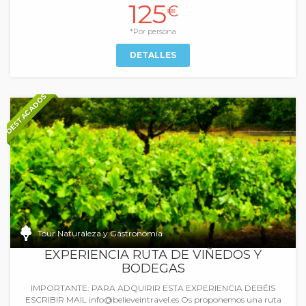
125
€
*Por persona
DETALLES
DESTACADOS
Tour Naturaleza y Gastronomía
EXPERIENCIA RUTA DE VIÑEDOS Y
BODEGAS
IMPORTANTE: PARA ADQUIRIR ESTA EXPERIENCIA DEBÉIS
ESCRIBIR MAIL info@believeintravel.es Os proponemos una ruta