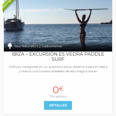
DESTACADOS
Tour Naturaleza y Gastronomía
IBIZA – EXCURSIÓN ES VEDRÀ PADDLE
SURF
Disfruta navegando en un auténtico barco ibicenco hasta Es Vedrá
y realiza una travesía alrededor de esta Mágica Isla en
0
€
*Por persona
DETALLES