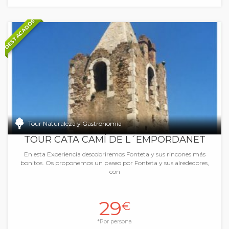
DESTACADOS
Tour Naturaleza y Gastronomía
TOUR CATA CAMÍ DE L´EMPORDANET
En esta Experiencia descobriremos Fonteta y sus rincones más
bonitos. Os proponemos un paseo por Fonteta y sus alrededores,
con
29
€
*Por persona