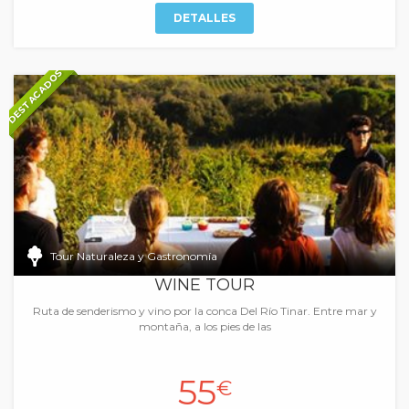
DETALLES
DESTACADOS
Tour Naturaleza y Gastronomía
WINE TOUR
Ruta de senderismo y vino por la conca Del Río Tinar. Entre mar y
montaña, a los pies de las
55
€