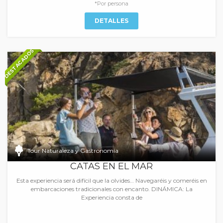
*Por persona
DETALLES
DESTACADOS
Tour Naturaleza y Gastronomía
CATAS EN EL MAR
Esta experiencia será difícil que la olvides… Navegaréis y comeréis en
embarcaciones tradicionales con encanto. DINÁMICA: La
Experiencia consta de