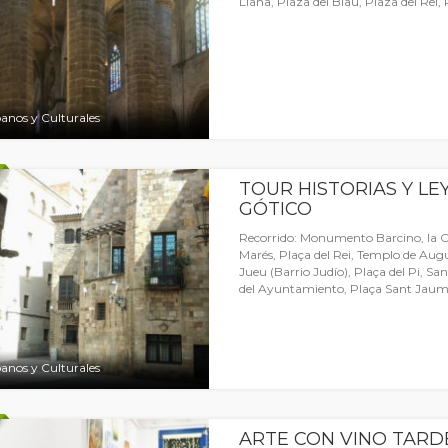
Llana, Plaza del Blau, Plaza del Rei
anos y Culturales
TOUR HISTORIAS Y LE
GÓTICO
Recorrido: Monumento Barcino, la Ca
Marés, Plaça del Rei, Templo de Augu
Jueu (Barrio Judío), Plaça del Pi, Sa
del Ayuntamiento, Plaça Sant Jaum
anos y Culturales
ARTE CON VINO TARD