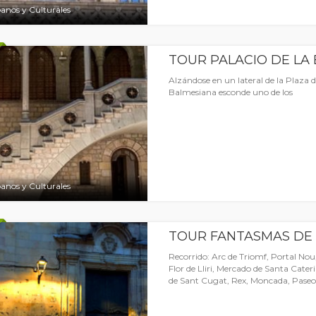
anos y Culturales
TOUR PALACIO DE LA
Alzándose en un lateral de la Plaza d
Balmesiana esconde uno de los
anos y Culturales
TOUR FANTASMAS DE
Recorrido: Arc de Triomf, Portal Nou,
Flor de Lliri, Mercado de Santa Cater
de Sant Cugat, Rex, Moncada, Paseo 