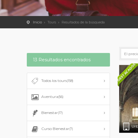
Inicio
Tours
Resultados de la búsqueda
13 Resultados encontrados
DESTACADOS
Todos los tours
(158)
Aventura
(56)
Bienestar
(17)
Urb
Curso Bienestar
(7)