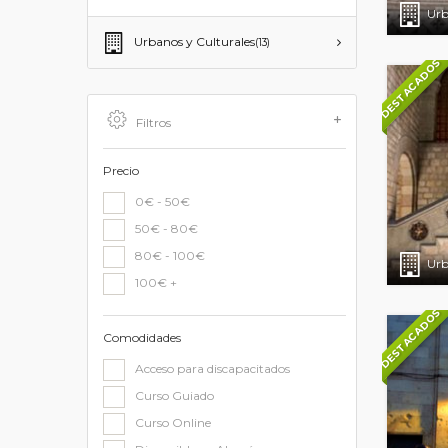
Urb
Urbanos y Culturales
(13)
DESTACADOS
Filtros
Precio
0€ - 50€
50€ - 80€
80€ - 100€
Urb
100€ +
DESTACADOS
Comodidades
Acceso para discapacitados
Curso Guiado
Curso Online