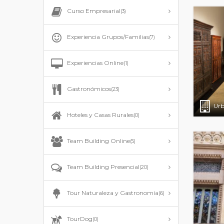
Curso Empresarial
(3)
Experiencia Grupos/Familias
(7)
Experiencias Online
(1)
Gastronómicos
(23)
Urb
Hoteles y Casas Rurales
(0)
Team Building Online
(5)
Team Building Presencial
(20)
Tour Naturaleza y Gastronomía
(6)
TourDog
(0)