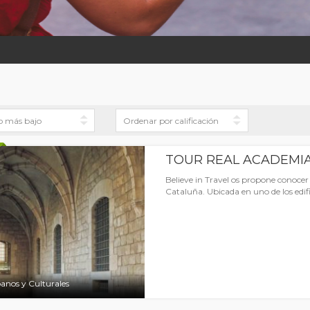
TOUR REAL ACADEMIA
Believe in Travel os propone conoce
Cataluña. Ubicada en uno de los edifi
anos y Culturales