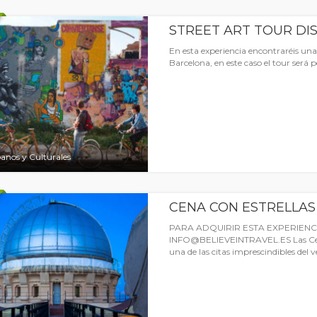
STREET ART TOUR DI
En esta experiencia encontraréis una
Barcelona, en este caso el tour será po
anos y Culturales
CENA CON ESTRELLAS
PARA ADQUIRIR ESTA EXPERIENCIA
INFO@BELIEVEINTRAVEL.ES Las Cena
una de las citas imprescindibles del 