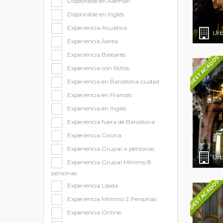
Disponible en Alemán
Disponible en Inglés
Experiencia Acuática
Urb
Experiencia Aérea
Experiencia Baleares
DESTACADOS
Experiencia con Niños
Experiencia en Barcelona ciudad
Experiencia en Francés
Experiencia en Inglés
Experiencia fuera de Barcelona
Experiencia Girona
Experiencia Grupal 4 personas
Urb
Experiencia Grupal Mínimo 8
personas
DESTACADOS
Experiencia Lleida
Experiencia Mínimo 2 Personas
Experiencia Online