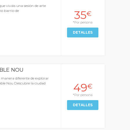
ue viváis una sesión de arte
35
o barrio de
€
*Por persona
DETALLES
BLE NOU
 manera diferente de explorar
49
Poble Nou Descubre la ciudad
€
*Por persona
DETALLES