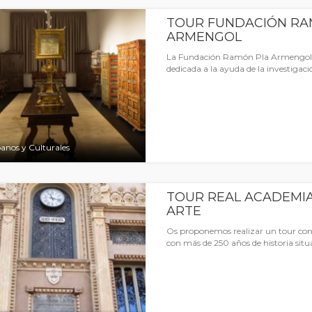
TOUR FUNDACIÓN RA
ARMENGOL
La Fundación Ramón Pla Armengol e
dedicada a la ayuda de la investigaci
anos y Culturales
TOUR REAL ACADEMIA 
ARTE
Os proponemos realizar un tour con g
con más de 250 años de historia sit