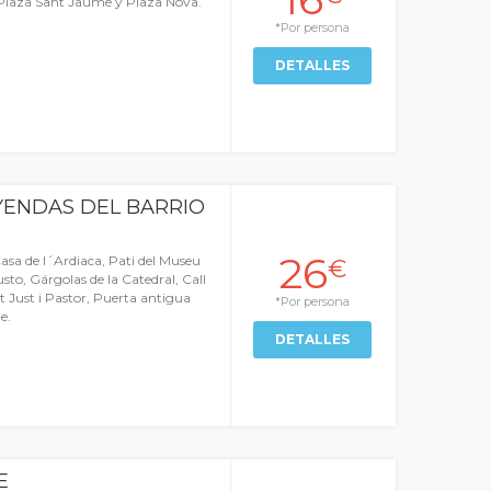
, Plaza Sant Jaume y Plaza Nova.
*Por persona
DETALLES
YENDAS DEL BARRIO
26
sa de l´Ardiaca, Pati del Museu
€
sto, Gárgolas de la Catedral, Call
nt Just i Pastor, Puerta antigua
*Por persona
e.
DETALLES
E