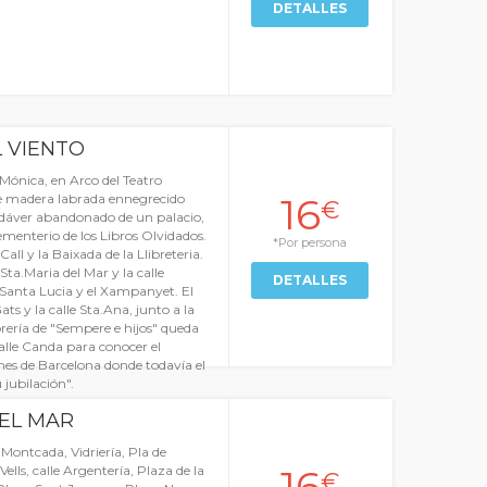
DETALLES
 VIENTO
Mónica, en Arco del Teatro
16
e madera labrada ennegrecido
€
adáver abandonado de un palacio,
menterio de los Libros Olvidados.
*Por persona
Call y la Baixada de la Llibreteria.
Sta.Maria del Mar y la calle
DETALLES
 Santa Lucia y el Xampanyet. El
ts y la calle Sta.Ana, junto a la
librería de "Sempere e hijos" queda
alle Canda para conocer el
nes de Barcelona donde todavía el
 jubilación".
EL MAR
 Montcada, Vidriería, Pla de
16
ells, calle Argentería, Plaza de la
€