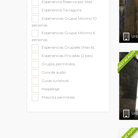
Experiencia Reserva por Mail
Experiencia Tarragona
Experiencias Grupal Mínimo 10
personas
Experiencias Grupal Mínimo 6
Urb
personas
Experiencias Grupales (Max.6)
DESTACADOS
Experiencias Privadas (2 pax)
Grupos permitidos
Guia de audio
Guías turísticos
Hospedaje
Mascota permitida
Urb
DESTACADOS