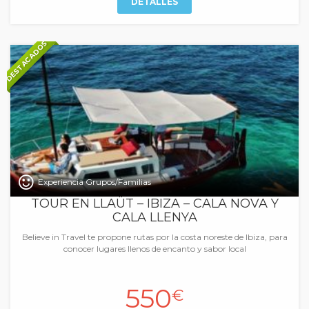
DETALLES
DESTACADOS
Experiencia Grupos/Familias
TOUR EN LLAÜT – IBIZA – CALA NOVA Y
CALA LLENYA
Believe in Travel te propone rutas por la costa noreste de Ibiza, para
conocer lugares llenos de encanto y sabor local
550
€