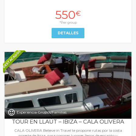
550
€
*Per group
DETALLES
DESTACADOS
Experiencia Grupos/Familias
TOUR EN LLAÚT – IBIZA – CALA OLIVERA
CALA OLIVERA Believe in Travel te propone rutas por la costa
noreste de Ibiza, para conocer lugares llenos de encanto y