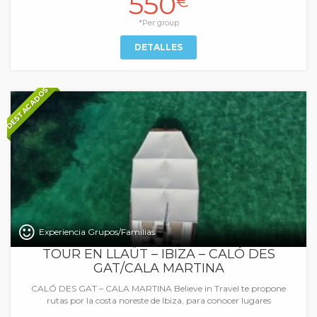
550
€
*Per group
DETALLES
DESTACADOS
Experiencia Grupos/Familias
TOUR EN LLAÜT – IBIZA – CALÓ DES
GAT/CALA MARTINA
CALÓ DES GAT – CALA MARTINA Believe in Travel te propone
rutas por la costa noreste de Ibiza, para conocer lugares