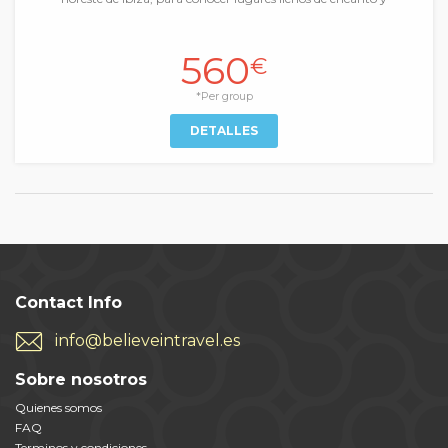
560
€
*Per group
DETALLES
Contact Info
info@believeintravel.es
Sobre nosotros
Quienes somos
FAQ
Terminos y condiciones