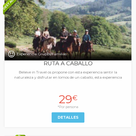
DESTACADOS
Experiencia Grupos/Familias
RUTA A CABALLO
Believe in Travel os propone con esta experiencia sentir la
naturaleza y disfrutar en lomos de un caballo, esta experiencia
29
€
*Por persona
DETALLES