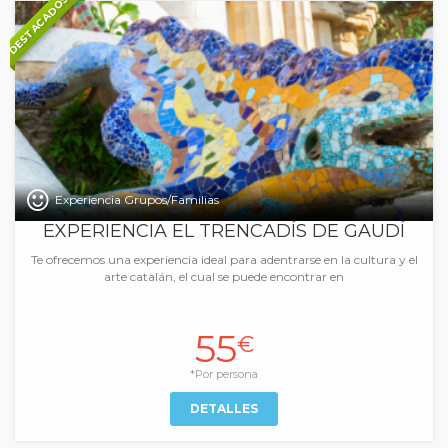
DESTACADOS
Experiencia Grupos/Familias
EXPERIENCIA EL TRENCADÍS DE GAUDÍ
Te ofrecemos una experiencia ideal para adentrarse en la cultura y el
arte catalán, el cual se puede encontrar en
55
€
*Por persona
DETALLES