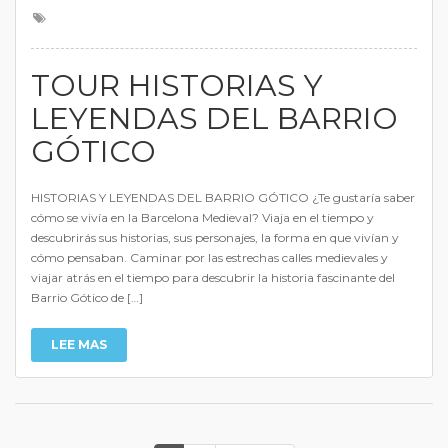
TOUR HISTORIAS Y
LEYENDAS DEL BARRIO
GÓTICO
HISTORIAS Y LEYENDAS DEL BARRIO GÓTICO ¿Te gustaría saber
cómo se vivía en la Barcelona Medieval? Viaja en el tiempo y
descubrirás sus historias, sus personajes, la forma en que vivían y
cómo pensaban. Caminar por las estrechas calles medievales y
viajar atrás en el tiempo para descubrir la historia fascinante del
Barrio Gótico de […]
LEE MAS