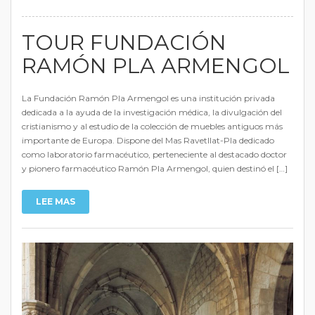
TOUR FUNDACIÓN
RAMÓN PLA ARMENGOL
La Fundación Ramón Pla Armengol es una institución privada
dedicada a la ayuda de la investigación médica, la divulgación del
cristianismo y al estudio de la colección de muebles antiguos más
importante de Europa. Dispone del Mas Ravetllat-Pla dedicado
como laboratorio farmacéutico, perteneciente al destacado doctor
y pionero farmacéutico Ramón Pla Armengol, quien destinó el […]
LEE MAS