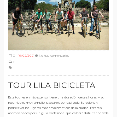
On
19/02/2021
No hay comentarios
In
TOUR LILA BICICLETA
Este tour es el más extenso, tiene una duración de seis horas, y su
recorrido es muy amplio, paseareis por casi toda Barcelona y
podréis ver los lugares más emblemáticos de la ciudad. Estaréis
acompañados por un guía profesional que os hará disfrutar de toda