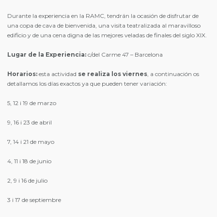
Durante la experiencia en la RAMC, tendrán la ocasión de disfrutar de
una copa de cava de bienvenida, una visita teatralizada al maravilloso
edificio y de una cena digna de las mejores veladas de finales del siglo XIX.
Lugar de la Experiencia:
c/del Carme 47 – Barcelona
Horarios:
esta actividad
se realiza los viernes
, a continuación os
detallamos los días exactos ya que pueden tener variación:
5, 12 i 19 de marzo
9, 16 i 23 de abril
7, 14 i 21 de mayo
4, 11 i 18 de junio
2, 9 i 16 de julio
3 i 17 de septiembre