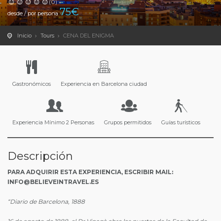
(0)
75
€
desde / por persona
Inicio
Tours
CENA DEL ENIGMA
Gastronómicos
Experiencia en Barcelona ciudad
Experiencia Mínimo 2 Personas
Grupos permitidos
Guías turísticos
Descripción
PARA ADQUIRIR ESTA EXPERIENCIA, ESCRIBIR MAIL:
INFO@BELIEVEINTRAVEL.ES
“Diario de Barcelona, 1888