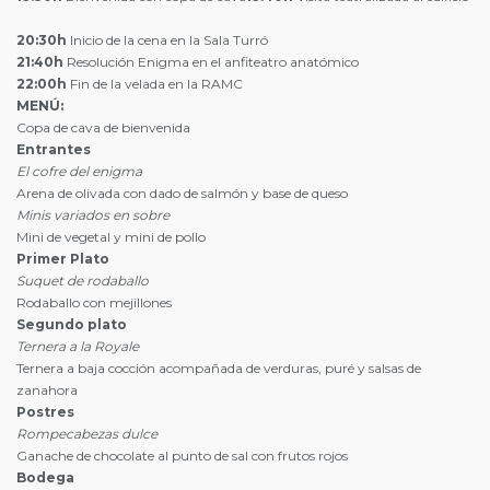
20:30h
Inicio de la cena en la Sala Turró
21:40h
Resolución Enigma en el anfiteatro anatómico
22:00h
Fin de la velada en la RAMC
MENÚ:
Copa de cava de bienvenida
Entrantes
El cofre del enigma
Arena de olivada con dado de salmón y base de queso
Minis variados en sobre
Mini de vegetal y mini de pollo
Primer Plato
Suquet de rodaballo
Rodaballo con mejillones
Segundo plato
Ternera a la Royale
Ternera a baja cocción acompañada de verduras, puré y salsas de
zanahora
Postres
Rompecabezas dulce
Ganache de chocolate al punto de sal con frutos rojos
Bodega