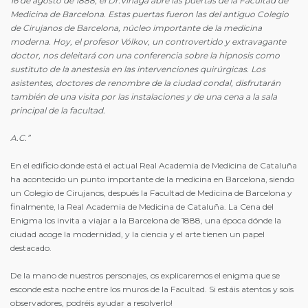
16 de agosto de 1888, el Dr.Vinagà abre las puertas de la Facultad de
Medicina de Barcelona. Estas puertas fueron las del antiguo Colegio
de Cirujanos de Barcelona, núcleo importante de la medicina
moderna. Hoy, el profesor Vólkov, un controvertido y extravagante
doctor, nos deleitará con una conferencia sobre la hipnosis como
sustituto de la anestesia en las intervenciones quirúrgicas. Los
asistentes, doctores de renombre de la ciudad condal, disfrutarán
también de una visita por las instalaciones y de una cena a la sala
principal de la facultad.
A.C.”
En el edificio donde está el actual Real Academia de Medicina de Cataluña
ha acontecido un punto importante de la medicina en Barcelona, siendo
un Colegio de Cirujanos, después la Facultad de Medicina de Barcelona y
finalmente, la Real Academia de Medicina de Cataluña. La Cena del
Enigma los invita a viajar a la Barcelona de 1888, una época dónde la
ciudad acoge la modernidad, y la ciencia y el arte tienen un papel
destacado.
De la mano de nuestros personajes, os explicaremos el enigma que se
esconde esta noche entre los muros de la Facultad. Si estáis atentos y sois
observadores, podréis ayudar a resolverlo!