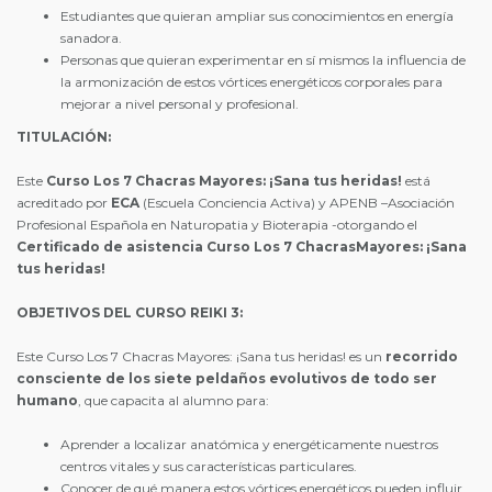
Estudiantes que quieran ampliar sus conocimientos en energía
sanadora.
Personas que quieran experimentar en sí mismos la influencia de
la armonización de estos vórtices energéticos corporales para
mejorar a nivel personal y profesional.
TITULACIÓN:
Este
Curso Los 7 Chacras Mayores: ¡Sana tus heridas!
está
acreditado por
ECA
(Escuela Conciencia Activa) y APENB –Asociación
Profesional Española en Naturopatia y Bioterapia -otorgando el
Certificado de asistencia Curso Los 7 ChacrasMayores: ¡Sana
tus heridas!
OBJETIVOS DEL CURSO REIKI 3:
Este Curso Los 7 Chacras Mayores: ¡Sana tus heridas! es un
recorrido
consciente de los siete peldaños evolutivos de todo ser
humano
, que capacita al alumno para:
Aprender a localizar anatómica y energéticamente nuestros
centros vitales y sus características particulares.
Conocer de qué manera estos vórtices energéticos pueden influir