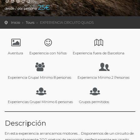
(0)
25
€
desde / por persona
Inicio
Tours
EXPERIENCIA CIRCUITO QUADS
Aventura
Experiencia con Niños
Experiencia fuera de Barcelona
Experiencia Grupal Mínimo 8 personas
Experiencia Mínimo 2 Personas
Experiencias Grupal Mínimo 6 personas
Grupos permitidos
Descripción
En esta experiencia arrancamos motores… Disponemos de un circuito de
aproximadamente 200 metros de recorrido, perfectamente equipado