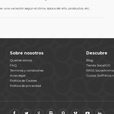
r una variación según el clima, época del año, productos, etc…
Sobre nosotros
Descubre
Quienes somos
Blog
FAQ
Tienda SocialGO
Terminos y condiciones
RRSS SocialAnimal
Aviso legal
Cursos SinfFiltros.
Política de Cookies
Política de privacidad