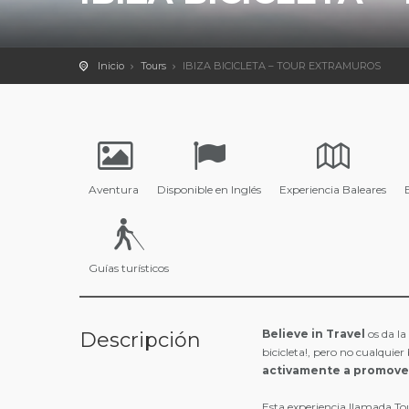
Inicio
Tours
IBIZA BICICLETA – TOUR EXTRAMUROS
Aventura
Disponible en Inglés
Experiencia Baleares
Guías turísticos
Believe in Travel
os da la
Descripción
bicicleta!, pero no cualquier
activamente a promover
Esta experiencia llamada To