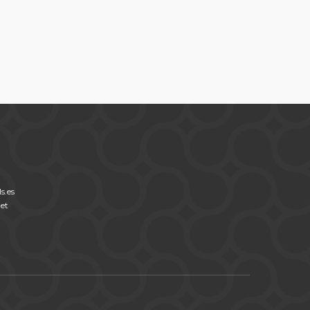
s.es
net