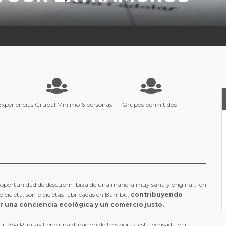
Experiencias Grupal Mínimo 6 personas
Grupos permitidos
 oportunidad de descubrir Ibiza de una manera muy sana y original… en
 bicicleta, son bicicletas fabricadas en Bambú,
contribuyendo
 una conciencia ecológica y un comercio justo.
ur «Sa Punta» tiene una duración de tres horas, está pensada para