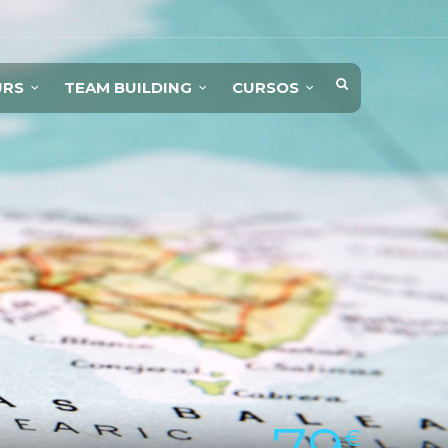
URS
TEAM BUILDING
CURSOS
€