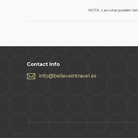
NOTA: Las rutas pueden tene
Contact Info
info@believeintravel.es