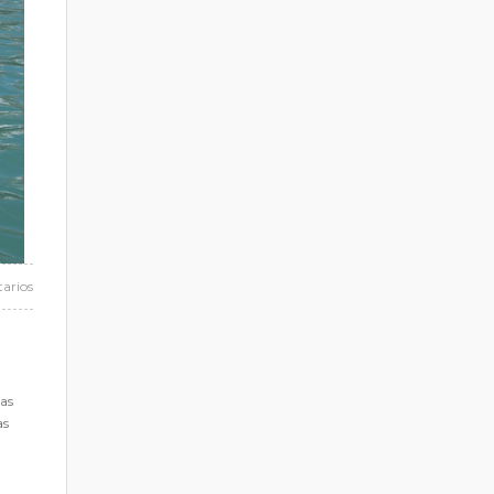
arios
las
as