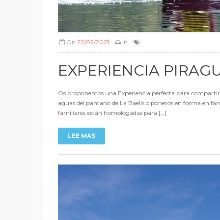
On
22/02/2021
In
EXPERIENCIA PIRAGU
Os proponemos una Experiencia perfecta para compartir en
aguas del pantano de La Baells o poneros en forma en fami
familiares están homologadas para […]
LEE MAS