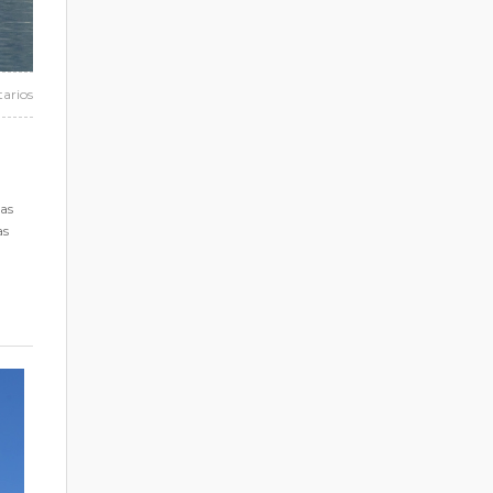
arios
las
as