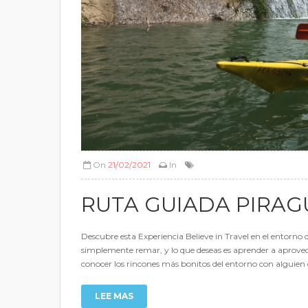
On
21/02/2021
In
RUTA GUIADA PIRAG
Descubre esta Experiencia Believe in Travel en el entorno 
simplemente remar, y lo que deseas es aprender a aprovec
conocer los rincones más bonitos del entorno con alguien 
LEE MAS