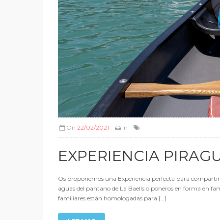
On
22/02/2021
In
EXPERIENCIA PIRAGU
Os proponemos una Experiencia perfecta para compartir en
aguas del pantano de La Baells o poneros en forma en fami
familiares están homologadas para […]