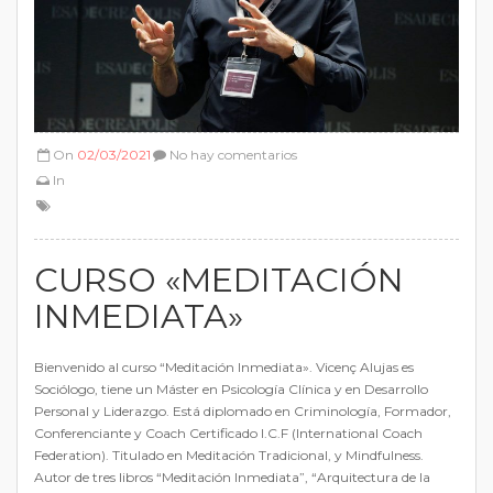
On
02/03/2021
No hay comentarios
In
CURSO «MEDITACIÓN
INMEDIATA»
Bienvenido al curso “Meditación Inmediata». Vicenç Alujas es
Sociólogo, tiene un Máster en Psicología Clínica y en Desarrollo
Personal y Liderazgo. Está diplomado en Criminología, Formador,
Conferenciante y Coach Certificado I.C.F (International Coach
Federation). Titulado en Meditación Tradicional, y Mindfulness.
Autor de tres libros “Meditación Inmediata”, “Arquitectura de la