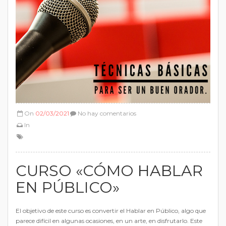
On
02/03/2021
No hay comentarios
In
CURSO «CÓMO HABLAR
EN PÚBLICO»
El objetivo de este curso es convertir el Hablar en Público, algo que
parece difícil en algunas ocasiones, en un arte, en disfrutarlo. Este